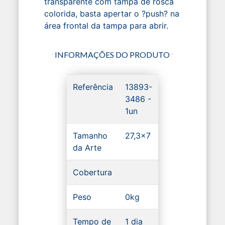
transparente com tampa de rosca
colorida, basta apertar o ?push? na
área frontal da tampa para abrir.
INFORMAÇÕES DO PRODUTO
Referência
13893-
3486 -
1un
Tamanho
27,3x7
da Arte
Cobertura
Peso
0kg
Tempo de
1 dia