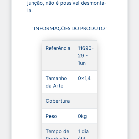
junção, não é possível desmontá-
la.
INFORMAÇÕES DO PRODUTO
Referência
11690-
29 -
1un
Tamanho
0x1,4
da Arte
Cobertura
Peso
0kg
Tempo de
1 dia
Produção
útil